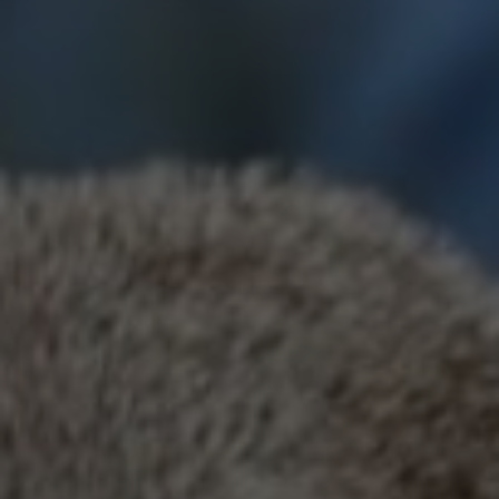
Auf der Seite "Besucherservice" setzen wir
GoogleMaps zur Planung eines Besuches ein.:
Name
GoogleMaps
Anbieter
Google LLC
Zweck
Darstellung einer Karte durch den
GoogleMAps Dienst.
Cookie Name
_ga,_gid
Cookie Laufzeit
2 Jahre
Infos schließen