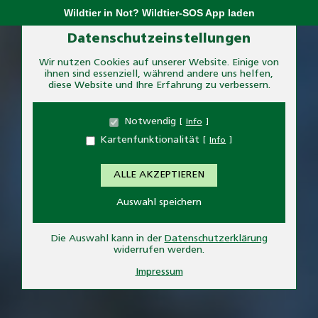
Skip
Wildtier in Not? Wildtier-SOS App laden
to
Zum Betrieb der Seite notwendige Cookies:
Datenschutzeinstellungen
content
Wir nutzen Cookies auf unserer Website. Einige von
ihnen sind essenziell, während andere uns helfen,
Name
PHP Session Cookie
diese Website und Ihre Erfahrung zu verbessern.
Anbieter
Eigentümer dieser Website
Zweck
Absicherung Kontaktformular / SPAM
Notwendig
Info
Schutz
Kartenfunktionalität
Info
Cookie Name
PHPSESSID
Cookie Laufzeit
undefined
ALLE AKZEPTIEREN
Name
Cookiespeicherung
Auswahl speichern
Entscheidungscookie
Anbieter
Eigentümer dieser Website
Zweck
Speichert die Einstellungen der Besucher
Die Auswahl kann in der
Datenschutzerklärung
bezüglich der Speicherung von Cookies.
widerrufen werden.
Cookie Name
dywc
Impressum
Cookie Laufzeit
1 Jahr