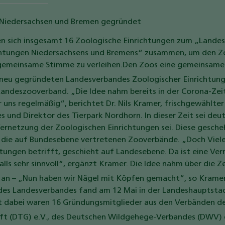
Niedersachsen und Bremen gegründet
en sich insgesamt 16 Zoologische Einrichtungen zum „Lande
chtungen Niedersachsens und Bremens“ zusammen, um den Z
gemeinsame Stimme zu verleihen.
Den Zoos eine gemeinsame 
es neu gegründeten Landesverbandes Zoologischer Einrichtun
Landeszooverband. „Die Idee nahm bereits in der Corona-Zei
 uns regelmäßig“, berichtet Dr. Nils Kramer, frischgewählte
und Direktor des Tierpark Nordhorn. In dieser Zeit sei deu
ernetzung der Zoologischen Einrichtungen sei. Diese gesche
die auf Bundesebene vertretenen Zooverbände. „Doch Vieles
tungen betrifft, geschieht auf Landesebene. Da ist eine Ve
ls sehr sinnvoll“, ergänzt Kramer.
Die Idee nahm über die Z
an – „Nun haben wir Nägel mit Köpfen gemacht“, so Kramer
es Landesverbandes fand am 12 Mai in der Landeshauptstad
t dabei waren 16 Gründungsmitglieder aus den Verbänden d
aft (DTG) e.V., des Deutschen Wildgehege-Verbandes (DWV) 