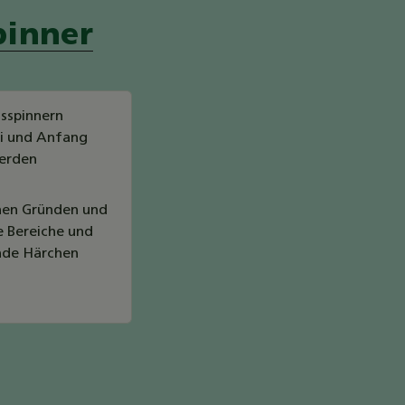
pinner
nsspinnern
ai und Anfang
werden
chen Gründen und
e Bereiche und
ende Härchen