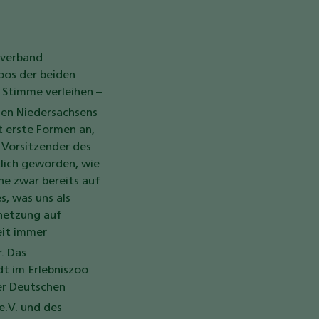
sverband
oos der beiden
Stimme verleihen –
gen Niedersachsens
t erste Formen an,
r Vorsitzender des
tlich geworden, wie
he zwar bereits auf
, was uns als
rnetzung auf
eit immer
. Das
t im Erlebniszoo
er Deutschen
e.V. und des