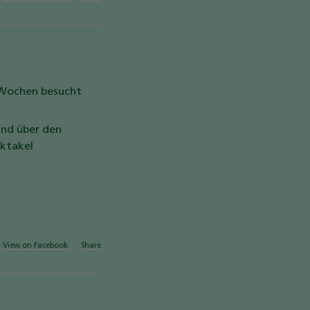
2 Wochen besucht
und über den
ktakel
View on Facebook
·
Share