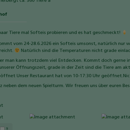
herbergt ca. 360 Tiere a
ehof
paar Tiere mal Softeis probieren und es hat geschmeckt!
ommt vom 24-28.6.2026 ein Softeis umsonst, natürlich nur 
reicht.
Natürlich sind die Temperaturen nicht grade einla
ber man kann trotzdem viel Entdecken. Kommt doch gerne i
nserer Öffnungszeit, grade in der Zeit sind die Tiere am ak
geöffnet
Unser Restaurant hat von 10-17:30 Uhr geöffnet.
Nic
tz neben dem neuen Spielturm.
Wir freuen uns über euren Be
9