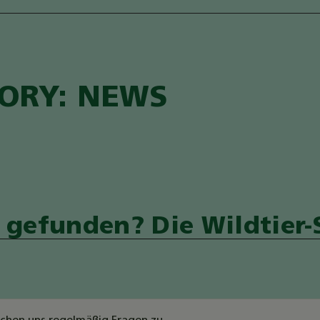
Name
GoogleMaps
Anbieter
Google LLC
Zweck
Darstellung einer Karte durch den GoogleMAps Dienst.
ORY:
NEWS
Cookie Name
_ga,_gid
Cookie Laufzeit
2 Jahre
Infos schließen
r gefunden? Die Wildtier