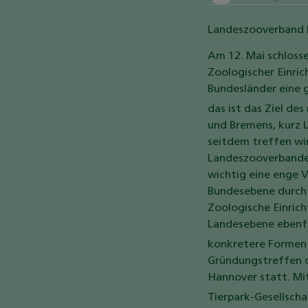
Landeszooverband 
Am 12. Mai schloss
Zoologischer Einri
Bundesländer eine 
das ist das Ziel d
und Bremens, kurz 
seitdem treffen wir
Landeszooverbandes 
wichtig eine enge V
Bundesebene durch 
Zoologische Einrich
Landesebene ebenfal
konkretere Formen 
Gründungstreffen d
Hannover statt.
Mi
Tierpark-Gesellsch