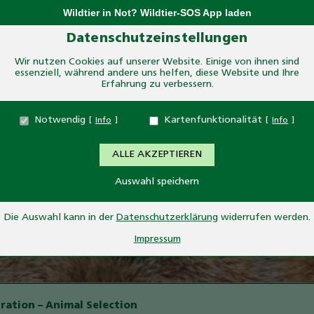
Wildtier in Not? Wildtier-SOS App laden
Zum Betrieb der Seite notwendige Cookies:
Datenschutzeinstellungen
Wir nutzen Cookies auf unserer Website. Einige von ihnen sind
essenziell, während andere uns helfen, diese Website und Ihre
Name
PHP Session Cookie
Erfahrung zu verbessern.
Anbieter
Eigentümer dieser Website
Zweck
Absicherung Kontaktformular / SPAM Schutz
Notwendig
Kartenfunktionalität
Info
Info
TIERPARK ESSEHO
Cookie Name
PHPSESSID
Cookie Laufzeit
undefined
ALLE AKZEPTIEREN
Eine weitere WordPress-Seite
Auswahl speichern
Name
Cookiespeicherung Entscheidungscookie
Anbieter
Eigentümer dieser Website
Zweck
Speichert die Einstellungen der Besucher bezüglich der
Die Auswahl kann in der
Datenschutzerklärung
widerrufen werden.
Speicherung von Cookies.
Impressum
Cookie Name
dywc
Cookie Laufzeit
1 Jahr
Auf der Seite "Besucherservice" setzen wir GoogleMaps zur Planung
ration – Animal Selection
eines Besuches ein.: