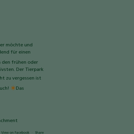
wer möchte und
dend für einen
n den frühen oder
tivsten.
Der Tierpark
ht zu vergessen ist
such!
Das
View on Facebook
·
Share