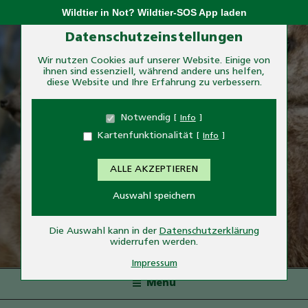
Zum
Wildtier in Not? Wildtier-SOS App laden
Inhalt
Zum Betrieb der Seite notwendige Cookies:
Datenschutzeinstellungen
springen
Wir nutzen Cookies auf unserer Website. Einige von
ihnen sind essenziell, während andere uns helfen,
Name
PHP Session Cookie
diese Website und Ihre Erfahrung zu verbessern.
Anbieter
Eigentümer dieser Website
Zweck
Absicherung Kontaktformular / SPAM
Notwendig
Info
Schutz
Kartenfunktionalität
Info
Cookie Name
PHPSESSID
Cookie Laufzeit
undefined
ALLE AKZEPTIEREN
Name
Cookiespeicherung
Auswahl speichern
Entscheidungscookie
Anbieter
Eigentümer dieser Website
TIERPARK ESSEHOF
Zweck
Speichert die Einstellungen der Besucher
Die Auswahl kann in der
Datenschutzerklärung
bezüglich der Speicherung von Cookies.
widerrufen werden.
— Tiere hautnah erleben—
Cookie Name
dywc
Impressum
Cookie Laufzeit
1 Jahr
Menü