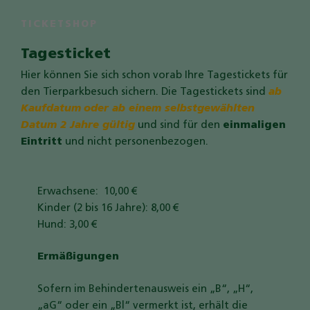
Auf der Seite "Besucherservice" setzen wir
GoogleMaps zur Planung eines Besuches ein.:
TICKETSHOP
Tagesticket
Name
GoogleMaps
Anbieter
Google LLC
Hier können Sie sich schon vorab Ihre Tagestickets für
Zweck
Darstellung einer Karte durch den
den Tierparkbesuch sichern. Die Tagestickets sind
ab
GoogleMAps Dienst.
Kaufdatum
oder ab einem selbstgewählten
Cookie Name
_ga,_gid
Datum 2 Jahre gültig
und sind für den
einmaligen
Cookie Laufzeit
2 Jahre
Eintritt
und nicht personenbezogen.
Infos schließen
Erwachsene: 10,00 €
Kinder (2 bis 16 Jahre): 8,00 €
Hund: 3,00 €
Ermäßigungen
Sofern im Behindertenausweis ein „B“, „H“,
„aG“ oder ein „Bl“ vermerkt ist, erhält die