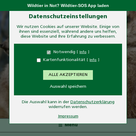
Zum
Wildtier in Not? Wildtier-SOS App laden
Inhalt
Zum Betrieb der Seite notwendige Cookies:
Datenschutzeinstellungen
springen
Wir nutzen Cookies auf unserer Website. Einige von
ihnen sind essenziell, während andere uns helfen,
Name
PHP Session Cookie
diese Website und Ihre Erfahrung zu verbessern.
Anbieter
Eigentümer dieser Website
Zweck
Absicherung Kontaktformular / SPAM
Notwendig
Info
Schutz
Kartenfunktionalität
Info
Cookie Name
PHPSESSID
Cookie Laufzeit
undefined
ALLE AKZEPTIEREN
Name
Cookiespeicherung
Auswahl speichern
Entscheidungscookie
Anbieter
Eigentümer dieser Website
TIERPARK ESSEHOF
Zweck
Speichert die Einstellungen der Besucher
Die Auswahl kann in der
Datenschutzerklärung
bezüglich der Speicherung von Cookies.
widerrufen werden.
— Tiere hautnah erleben—
Cookie Name
dywc
Impressum
Cookie Laufzeit
1 Jahr
Menü