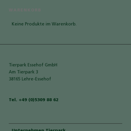
Auf der Seite "Besucherservice" setzen wir
GoogleMaps zur Planung eines Besuches ein.:
WARENKORB
Name
GoogleMaps
Keine Produkte im Warenkorb.
Anbieter
Google LLC
Zweck
Darstellung einer Karte durch den
GoogleMAps Dienst.
Cookie Name
_ga,_gid
Cookie Laufzeit
2 Jahre
Tierpark Essehof GmbH
Infos schließen
Am Tierpark 3
38165 Lehre-Essehof
Tel. +49 (0)5309 88 62
Unternehmen Tierpark