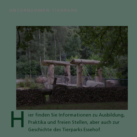
Auf der Seite "Besucherservice" setzen wir
GoogleMaps zur Planung eines Besuches ein.:
UNTERNEHMEN TIERPARK
Name
GoogleMaps
Anbieter
Google LLC
Zweck
Darstellung einer Karte durch den
GoogleMAps Dienst.
Cookie Name
_ga,_gid
Cookie Laufzeit
2 Jahre
Infos schließen
H
ier finden Sie Informationen zu Ausbildung,
Praktika und freien Stellen, aber auch zur
Geschichte des Tierparks Essehof.