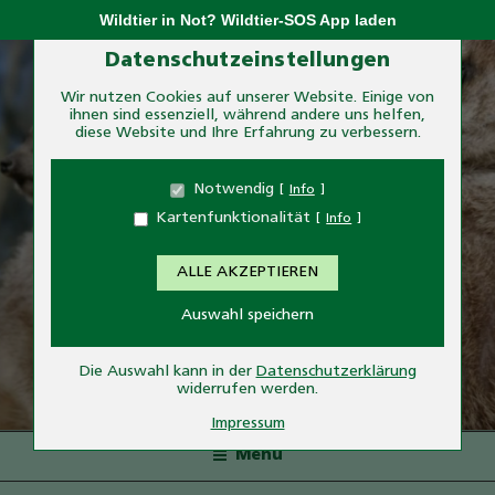
Zum
Wildtier in Not? Wildtier-SOS App laden
Inhalt
Zum Betrieb der Seite notwendige Cookies:
Datenschutzeinstellungen
springen
Wir nutzen Cookies auf unserer Website. Einige von
ihnen sind essenziell, während andere uns helfen,
Name
PHP Session Cookie
diese Website und Ihre Erfahrung zu verbessern.
Anbieter
Eigentümer dieser Website
Zweck
Absicherung Kontaktformular / SPAM
Notwendig
Info
Schutz
Kartenfunktionalität
Info
Cookie Name
PHPSESSID
Cookie Laufzeit
undefined
ALLE AKZEPTIEREN
Name
Cookiespeicherung
Auswahl speichern
Entscheidungscookie
Anbieter
Eigentümer dieser Website
TIERPARK ESSEHOF
Zweck
Speichert die Einstellungen der Besucher
Die Auswahl kann in der
Datenschutzerklärung
bezüglich der Speicherung von Cookies.
widerrufen werden.
— Tiere hautnah erleben—
Cookie Name
dywc
Impressum
Cookie Laufzeit
1 Jahr
Menü