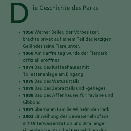
D
ie Geschichte des Parks
1958
Werner Beller, der Vorbesitzer,
brachte privat auf einem Teil des jetzigen
Geländes seine Tiere unter.
1968
Am Karfreitag wurde der Tierpark
offiziell eröffnet.
1974
Bau des Kaffeehauses mit
Toilettenanlage am Eingang
1976
Bau des Watussistalls
1978
Bau des Zebrastalls und -geheges
1988
Bau des Affenhauses für Paviane und
Gibbons
1991
übernahm Familie Wilhelm den Park.
2002
Einweihung des Gewässerlehrpfads
mit Unterwasserstation und 30m langer
Eichenbrücke. Aus drei Perspektiven sind