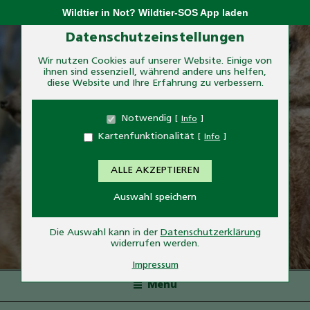
Zum
Wildtier in Not? Wildtier-SOS App laden
Inhalt
Zum Betrieb der Seite notwendige Cookies:
Datenschutzeinstellungen
springen
Wir nutzen Cookies auf unserer Website. Einige von
ihnen sind essenziell, während andere uns helfen,
Name
PHP Session Cookie
diese Website und Ihre Erfahrung zu verbessern.
Anbieter
Eigentümer dieser Website
Zweck
Absicherung Kontaktformular / SPAM
Notwendig
Info
Schutz
Kartenfunktionalität
Info
Cookie Name
PHPSESSID
Cookie Laufzeit
undefined
ALLE AKZEPTIEREN
Name
Cookiespeicherung
Auswahl speichern
Entscheidungscookie
Anbieter
Eigentümer dieser Website
TIERPARK ESSEHOF
Zweck
Speichert die Einstellungen der Besucher
Die Auswahl kann in der
Datenschutzerklärung
bezüglich der Speicherung von Cookies.
widerrufen werden.
— Tiere hautnah erleben—
Cookie Name
dywc
Impressum
Cookie Laufzeit
1 Jahr
Menü