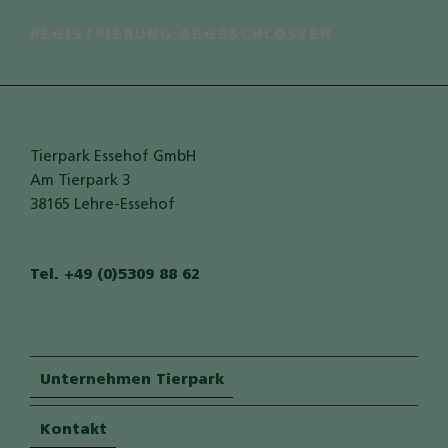
Auf der Seite "Besucherservice" setzen wir
GoogleMaps zur Planung eines Besuches ein.:
REGISTRIERUNG ABGESCHLOSSEN
Name
GoogleMaps
Anbieter
Google LLC
Zweck
Darstellung einer Karte durch den
GoogleMAps Dienst.
Tierpark Essehof GmbH
Cookie Name
_ga,_gid
Am Tierpark 3
Cookie Laufzeit
2 Jahre
38165 Lehre-Essehof
Infos schließen
Tel. +49 (0)5309 88 62
Unternehmen Tierpark
Kontakt